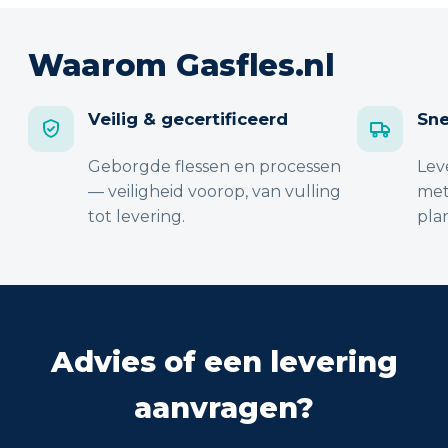
Waarom Gasfles.nl
Veilig & gecertificeerd
Sne
Geborgde flessen en processen
Lev
— veiligheid voorop, van vulling
met
tot levering.
pla
Advies of een levering
aanvragen?