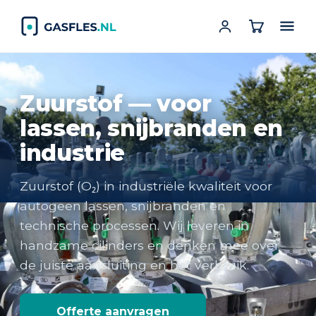
Zuurstof — voor
lassen, snijbranden en
industrie
Zuurstof (O₂) in industriële kwaliteit voor
autogeen lassen, snijbranden en
technische processen. Wij leveren in
handzame cilinders en denken mee over
de juiste aansluiting en het verbruik.
Offerte aanvragen