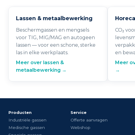
Lassen & metaalbewerking
Horeca
Beschermgassen en mengsels
CO₂ voor
voor TIG, MIG/MAG en autogeen
levensm
lassen — voor een schone, sterke
verpakke
las in elke werkplaats.
en bewa
Meer over lassen &
Meer ov
metaalbewerking →
→
Producten
Service
Industriële gassen
Offerte aanvragen
Medische gassen
Webshop